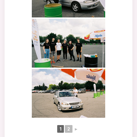
1
2
►