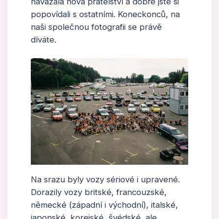
navázala nová přátelství a dobře jste si
popovídali s ostatními. Koneckonců, na
naši společnou fotografii se právě
díváte.
Na srazu byly vozy sériové i upravené.
Dorazily vozy britské, francouzské,
německé (západní i východní), italské,
japonské, korejské, švédské, ale