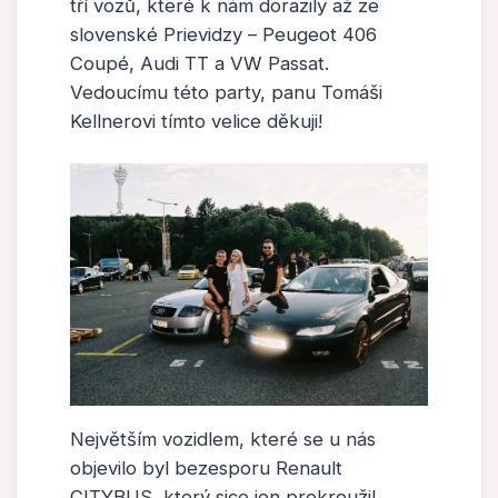
tří vozů, které k nám dorazily až ze
slovenské Prievidzy – Peugeot 406
Coupé, Audi TT a VW Passat.
Vedoucímu této party, panu Tomáši
Kellnerovi tímto velice děkuji!
Největším vozidlem, které se u nás
objevilo byl bezesporu Renault
CITYBUS, který sice jen prokroužil