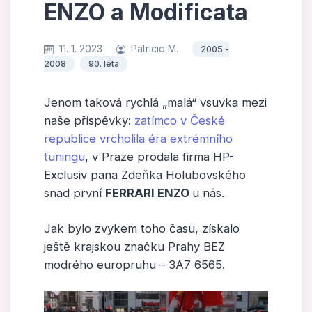
ENZO a Modificata
11. 1. 2023
Patricio M.
2005 -
2008
90. léta
Jenom taková rychlá „malá“ vsuvka mezi
naše příspěvky:
zatímco v České
republice vrcholila éra extrémního
tuningu
, v Praze prodala firma HP-
Exclusiv pana Zdeňka Holubovského
snad první
FERRARI ENZO
u nás.
Jak bylo zvykem toho času, získalo
ještě krajskou značku Prahy BEZ
modrého europruhu – 3A7 6565.