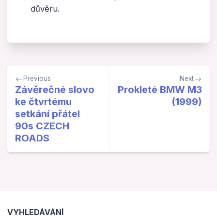
důvěru.
Navigace
Previous
Next
pro
Závěrečné slovo
Prokleté BMW M3
ke čtvrtému
(1999)
příspěvek
setkání přátel
90s CZECH
ROADS
VYHLEDÁVÁNÍ