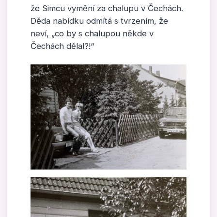
že Simcu vymění za chalupu v Čechách.
Děda nabídku odmítá s tvrzením, že
neví, „co by s chalupou někde v
Čechách dělal?!“