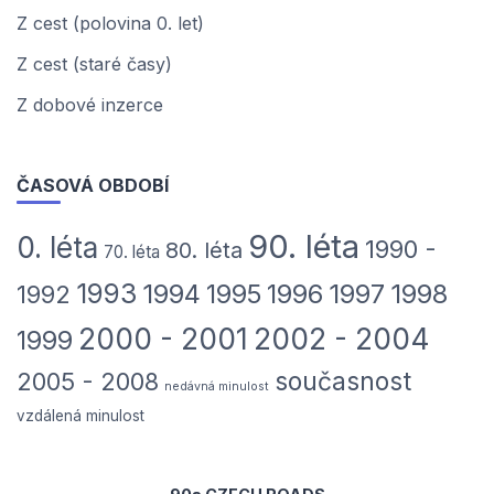
Z cest (polovina 0. let)
Z cest (staré časy)
Z dobové inzerce
ČASOVÁ OBDOBÍ
90. léta
0. léta
1990 -
80. léta
70. léta
1993
1994
1995
1996
1997
1998
1992
2000 - 2001
2002 - 2004
1999
současnost
2005 - 2008
nedávná minulost
vzdálená minulost