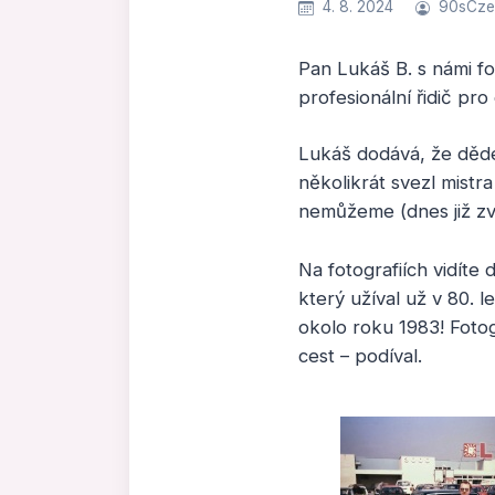
4. 8. 2024
90sCze
Pan Lukáš B. s námi fo
profesionální řidič pro
Lukáš dodává, že děde
několikrát svezl mistr
nemůžeme (dnes již zvě
Na fotografiích vidít
který užíval už v 80. 
okolo roku 1983! Fotog
cest – podíval.