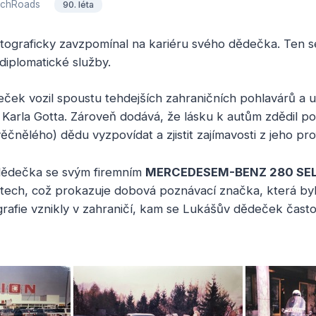
chRoads
90. léta
tograficky zavzpomínal na kariéru svého dědečka. Ten se c
 diplomatické služby.
ček vozil spoustu tehdejších zahraničních pohlavárů a u
a Karla Gotta. Zároveň dodává, že lásku k autům zdědil p
čnělého) dědu vyzpovídat a zjistit zajímavosti z jeho pro
e dědečka se svým firemním
MERCEDESEM-BENZ 280 SE
letech, což prokazuje dobová poznávací značka, která by
rafie vznikly v zahraničí, kam se Lukášův dědeček často