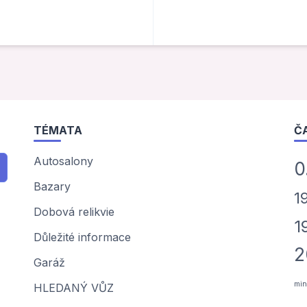
TÉMATA
Č
Autosalony
0
Bazary
1
Dobová relikvie
1
Důležité informace
2
Garáž
min
HLEDANÝ VŮZ