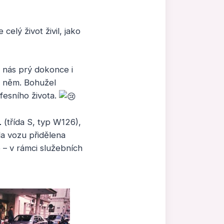
elý život živil, jako
 nás prý dokonce i
o něm. Bohužel
fesního života.
L
(třída S, typ W126),
la vozu přidělena
 – v rámci služebních