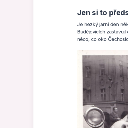
Jen si to pře
Je hezký jarní den něk
Budějovicích zastavují
něco, co oko Čechoslo