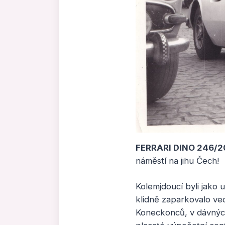
FERRARI DINO 246/
náměstí na jihu Čech!
Kolemjdoucí byli jako 
klidně zaparkovalo v
Koneckonců, v dávných