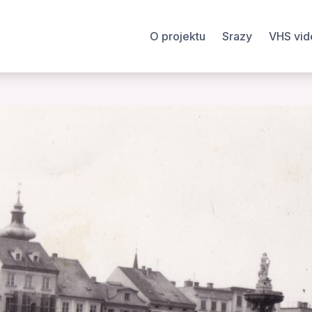
O projektu
Srazy
VHS vid