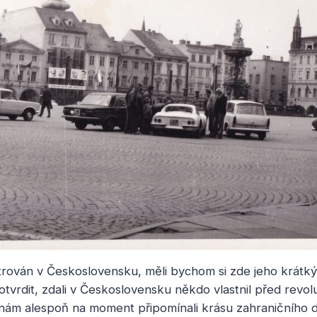
strován v Československu, měli bychom si zde jeho krátk
tvrdit, zdali v Československu někdo vlastnil před revolu
ám alespoň na moment připomínali krásu zahraničního d