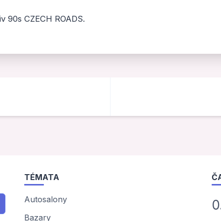
iv 90s CZECH ROADS.
TÉMATA
Č
Autosalony
0
Bazary