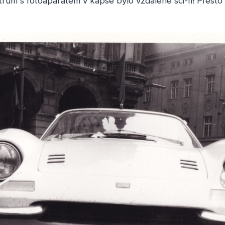
rum s fotoaparátem v kapse bylo vzdálené sci-fi! Přesto 