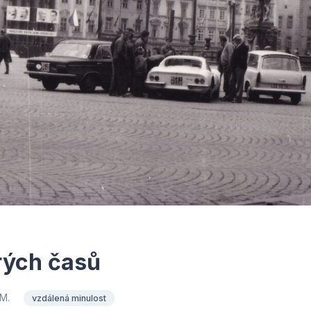
rých časů
 M.
vzdálená minulost