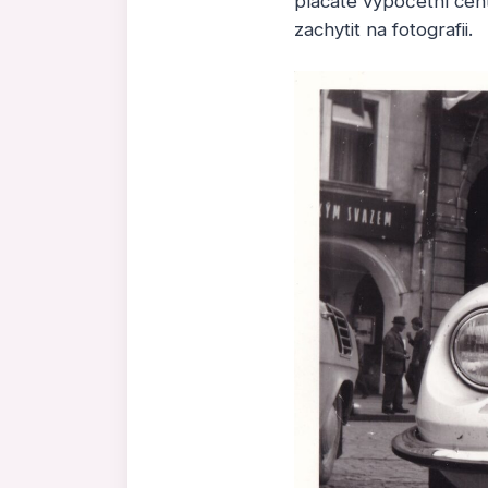
placaté výpočetní cent
zachytit na fotografii.