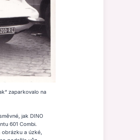
tak“ zaparkovalo na
 úsměvné, jak DINO
ntu 601 Combi.
a obrázku a úzké,