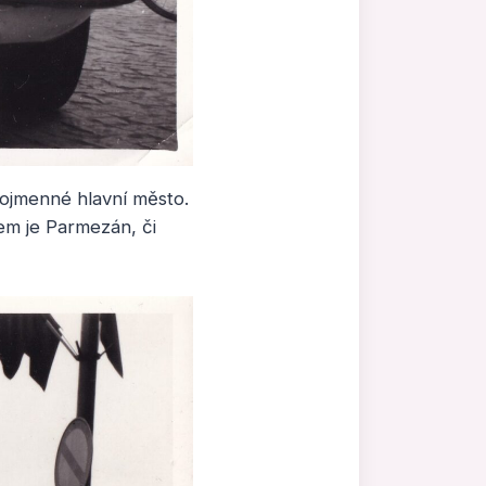
jnojmenné hlavní město.
em je Parmezán, či