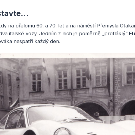
dstavte…
dy na přelomu 60. a 70. let a na náměstí Přemysla Otakar
 dva italské vozy. Jedním z nich je poměrně „profláklý“
FI
váka nespatří každý den.