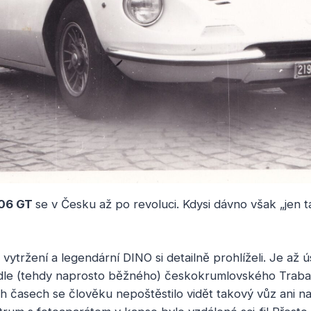
206 GT
se v Česku až po revoluci. Kdysi dávno však „jen 
u vytržení a legendární DINO si detailně prohlíželi. Je až
edle (tehdy naprosto běžného) českokrumlovského Traba
 časech se člověku nepoštěstilo vidět takový vůz ani n